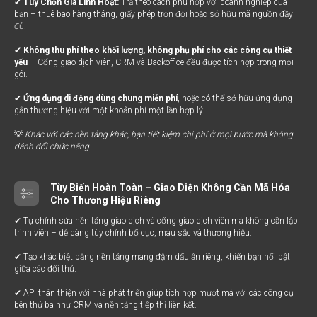
✔
Tùy Chọn Giá Linh Hoạt:
Trả theo cách phù hợp với doanh nghiệp của
bạn – thuê bao hàng tháng, giấy phép trọn đời hoặc sở hữu mã nguồn đầy
đủ.
✔
Không thu phí theo khối lượng, không phụ phí cho các công cụ thiết
yếu
– Cổng giao dịch viên, CRM và Backoffice đều được tích hợp trong mọi
gói.
✔
Ứng dụng di động dùng chung miễn phí
, hoặc có thể sở hữu ứng dụng
gắn thương hiệu với một khoản phí một lần hợp lý.
💡
Khác với các nền tảng khác, bạn tiết kiệm chi phí ở mọi bước mà không
đánh đổi chức năng.
Tùy Biến Hoàn Toàn – Giao Diện Không Cần Mã Hóa
Cho Thương Hiệu Riêng
✔ Tự chỉnh sửa nền tảng giao dịch và cổng giao dịch viên mà không cần lập
trình viên – dễ dàng tùy chỉnh bố cục, màu sắc và thương hiệu.
✔ Tạo khác biệt bằng nền tảng mang đậm dấu ấn riêng, khiến bạn nổi bật
giữa các đối thủ.
✔ API thân thiện với nhà phát triển giúp tích hợp mượt mà với các công cụ
bên thứ ba như CRM và nền tảng tiếp thị liên kết.