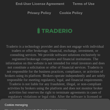
End-User License Agreement
Terms of Use
Privacy Policy
Cookie Policy
Traderio is a technology provider and does not engage with individual
traders or offer brokerage, financial, exchange, investment, or
consulting services. We provide software solutions exclusively to
registered brokerage companies and financial institutions. The
information on this website is not intended for retail investors and does
not constitute a solicitation or offer of financial services. Traderio is
not responsible for the business practices, compliance, or activities of
brokers using its platform. Brokers operate independently and are solely
responsible for meeting regulatory, legal, and financial requirements.
Traderio is not liable for any fraudulent, illegal, or non-compliant
activities by brokers using the platform and does not monitor broker
activities but reserves the right to terminate agreements in cases of
regulatory violations or legal risks. After the software is licensed or
sublicensed, Traderio is not responsible for how it is used, customized,
or integrated by brokers. Any financial losses, legal consequences, or
Cookies managing
disputes arising from a broker’s use of the software are entirely their