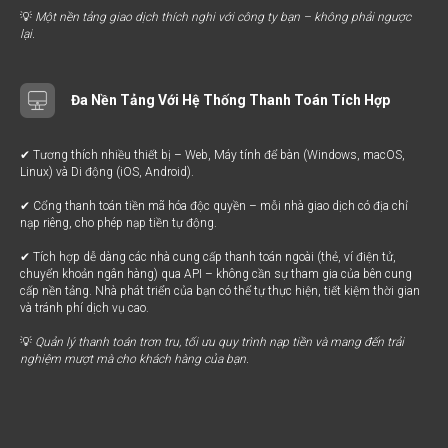
💡
Một nền tảng giao dịch thích nghi với công ty bạn – không phải ngược
lại.
Đa Nền Tảng Với Hệ Thống Thanh Toán Tích Hợp
✔ Tương thích nhiều thiết bị – Web, Máy tính để bàn (Windows, macOS,
Linux) và Di động (iOS, Android).
✔ Cổng thanh toán tiền mã hóa độc quyền – mỗi nhà giao dịch có địa chỉ
nạp riêng, cho phép nạp tiền tự động.
✔ Tích hợp dễ dàng các nhà cung cấp thanh toán ngoài (thẻ, ví điện tử,
chuyển khoản ngân hàng) qua API – không cần sự tham gia của bên cung
cấp nền tảng. Nhà phát triển của bạn có thể tự thực hiện, tiết kiệm thời gian
và tránh phí dịch vụ cao.
💡
Quản lý thanh toán trơn tru, tối ưu quy trình nạp tiền và mang đến trải
nghiệm mượt mà cho khách hàng của bạn.